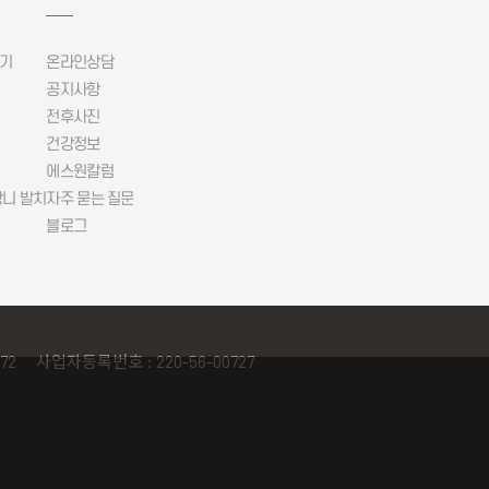
기
온라인상담
공지사항
전후사진
건강정보
에스원칼럼
니 발치
자주 묻는 질문
블로그
872
사업자등록번호 : 220-56-00727