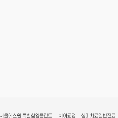
서울에스원 특별함
임플란트
치아교정
심미치료
일반진료