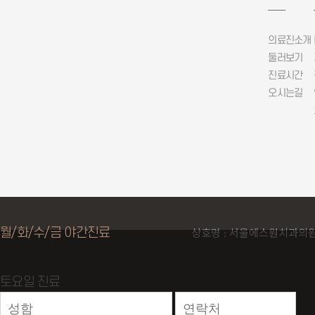
의료진소개
둘러보기
진료시간
오시는길
상호명 : 서울에스원치과의
월
/
화
/
수
/
금
야간진료
토요일
진료