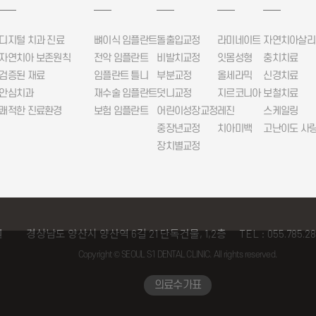
디지털 치과 진료
뼈이식 임플란트
돌출입교정
라미네이트
자연치아살리
자연치아 보존원칙
전악 임플란트
비발치교정
잇몸성형
충치치료
검증된 재료
임플란트 틀니
부분교정
올세라믹
신경치료
안심치과
재수술 임플란트
덧니교정
지르코니아
보철치료
쾌적한 진료환경
보험 임플란트
어린이성장교정
레진
스케일링
중장년교정
치아미백
고난이도 사랑
장치별교정
원
경상남도 양산시 양산역 6길 21 단독건물, 1,2층
TEL : 055.785.2
Copyright © SEOUL S1 DENTAL CLINIC. All rights reserved.
의료수가표