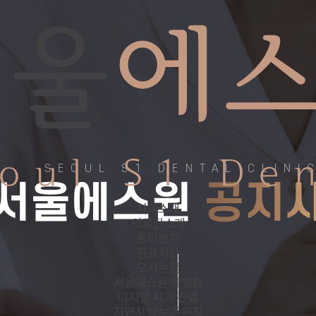
SEOUL S1 DENTAL CLINI
서울에스원
공지
치과소개
의료진소개
둘러보기
진료시간
오시는길
서울에스원 특별함
디지털 치과 진료
자연치아 보존원칙