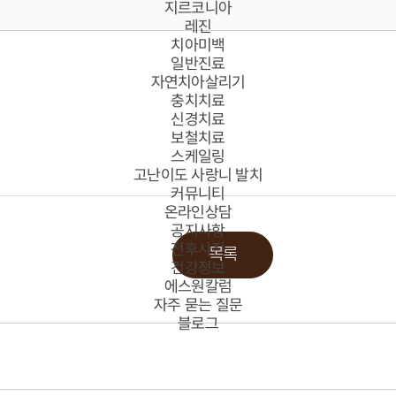
지르코니아
레진
치아미백
일반진료
자연치아살리기
충치치료
신경치료
보철치료
스케일링
고난이도 사랑니 발치
커뮤니티
온라인상담
공지사항
전후사진
목록
건강정보
에스원칼럼
자주 묻는 질문
블로그
임플란트
치아교정
심미치료