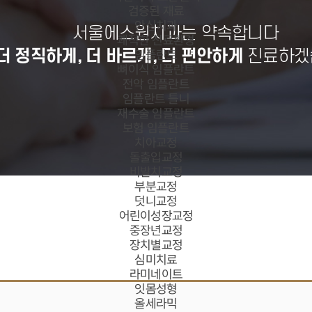
검증된 재료
안심치과
서울에스원치과는 약속합니다
쾌적한 진료환경
더 정직하게, 더 바르게, 더 편안하게
진료하겠
임플란트
뼈이식 임플란트
전악 임플란트
임플란트 틀니
재수술 임플란트
보험 임플란트
치아교정
돌출입교정
비발치교정
부분교정
덧니교정
어린이성장교정
중장년교정
장치별교정
심미치료
라미네이트
잇몸성형
올세라믹