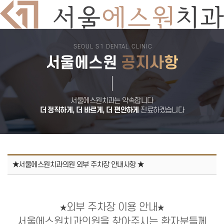
SEOUL S1 DENTAL CLINIC
치과소개
서울에스원
공지사항
의료진소개
둘러보기
진료시간
오시는길
서울에스원 특별함
디지털 치과 진료
서울에스원치과는 약속합니다
자연치아 보존원칙
더 정직하게, 더 바르게, 더 편안하게
진료하겠습니다
검증된 재료
안심치과
쾌적한 진료환경
임플란트
뼈이식 임플란트
전악 임플란트
임플란트 틀니
★서울에스원치과의원 외부 주차장 안내사항 ★
재수술 임플란트
보험 임플란트
치아교정
돌출입교정
비발치교정
외부 주차장 이용 안내
★
★
부분교정
덧니교정
서울에스원치과의원을 찾아주시는 환자분들께