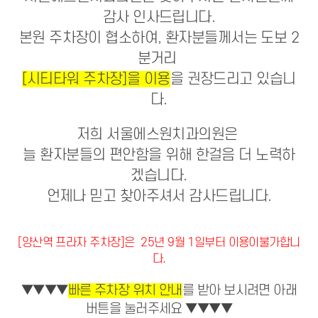
어린이성장교정
감사 인사드립니다.
중장년교정
장치별교정
본원 주차장이 협소하여, 환자분들께서는 도보 2
심미치료
라미네이트
분거리
잇몸성형
올세라믹
[시티타워 주차장]을 이용
을 권장드리고 있습니
지르코니아
레진
다.
치아미백
일반진료
자연치아살리기
저희 서울에스원치과의원은
충치치료
신경치료
늘 환자분들의 편안함을 위해 한걸음 더 노력하
보철치료
겠습니다.
스케일링
고난이도 사랑니 발치
언제나 믿고 찾아주셔서 감사드립니다.
커뮤니티
온라인상담
공지사항
전후사진
[양산역 프라자 주차장]은 25년 9월 1일부터 이용이불가합니
건강정보
에스원칼럼
다.
자주 묻는 질문
블로그
▼▼▼▼
빠른 주차장 위치 안내
를 받아 보시려면 아래
버튼을 눌러주세요 ▼▼▼▼
치과소개