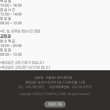
목 요 일
10:00 ~ 18:30
점 심 시 간
12:30 ~ 14:00
토 요 일
09:30 ~
13:30
*토, 일, 공휴일 점심시간 없음
교정과
화 수 목 금
14:00 ~
20:00
토 요 일
09:30 ~
13:30
*월요일은 교정 진료가 없습니다
*목요일은 교정과만 야간진료 합니다
상호명 : 서울에스원치과의원
경상남도 양산시 양산역 6길 21 단독건물, 1,2층
TEL : 055.785.2872
사업자등록번호 : 220-56-00727
Copyright © SEOUL S1 DENTAL CLINIC. All rights reserved.
↑
의료수가표
TOP