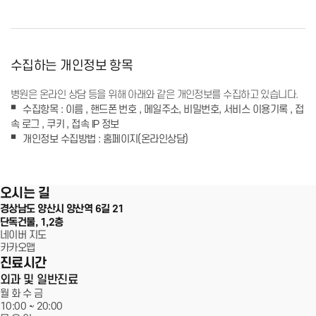
서울에스원 특별함
임플란트
수집하는 개인정보 항목
병원은 온라인 상담 등을 위해 아래와 같은 개인정보를 수집하고 있습니다.
치아교정
수집항목 : 이름 , 핸드폰 번호 , 메일주소, 비밀번호, 서비스 이용기록 , 접
속 로그 , 쿠키 , 접속 IP 정보
심미치료
서울에스원치과
개인정보 수집방법 : 홈페이지(온라인상담)
일반진료
100m
오시는 길
커뮤니티
경상남도 양산시 양산역 6길 21
단독건물, 1,2층
네이버 지도
카카오맵
진료시간
외과 및 일반진료
월 화 수 금
10:00 ~
20:00