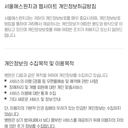
어린이성장교정
서울에스원치과 웹사이트 개인정보취급방침
중장년교정
장치별교정
심미치료
서울에스원치과는 귀하의 개인정보보호를 매우 중요시하며,
개인정보보호
라미네이트
방침을 통하여 귀하께서 제공하시는 개인정보가 어떠한 용도와 방식으로 이
잇몸성형
올세라믹
용되고 있으며
개인정보보호를 위해 어떠한 조치가 취해지고 있는지 알려드
지르코니아
립니다.
레진
치아미백
일반진료
자연치아살리기
충치치료
신경치료
개인정보의 수집목적 및 이용목적
보철치료
스케일링
고난이도 사랑니 발치
병원은 다음과 같은 목적을 위하여 개인정보를 수집하고 있습니다.
커뮤니티
서비스의 이행 (경품 등 우편물배송 및 예약에 관한 사항)
온라인상담
장애처리 및 개별 회원에 대한 개인 맞춤서비스
공지사항
서비스 이용에 대한 통계 수집
전후사진
건강정보
기타 새로운 서비스 및 정보 안내
에스원칼럼
자주 묻는 질문
단, 이용자의 기본적 인권 침해의 우려가 있는 민감한 개인정보는 수집하지
블로그
않습니다.
병원은 상기 범위내에서 보다 풍부한 서비스를 제공하기 위해 이용자의 자의
치과소개
에 의한 추가 정보를 수집합니다.