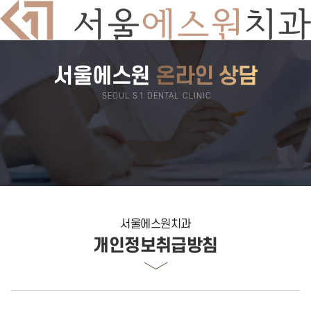
서울에스원
온라인 상담
치과소개
의료진소개
둘러보기
SEOUL S1 DENTAL CLINIC
진료시간
오시는길
서울에스원 특별함
디지털 치과 진료
자연치아 보존원칙
검증된 재료
안심치과
쾌적한 진료환경
임플란트
뼈이식 임플란트
전악 임플란트
서울에스원치과
임플란트 틀니
재수술 임플란트
개인정보취급방침
보험 임플란트
치아교정
돌출입교정
비발치교정
부분교정
덧니교정