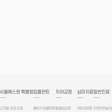
서울에스원 특별함
임플란트
치아교정
심미치료
일반진료
디지털 치과 진료
뼈이식 임플란트
돌출입교정
라미네이트
자연치아살리