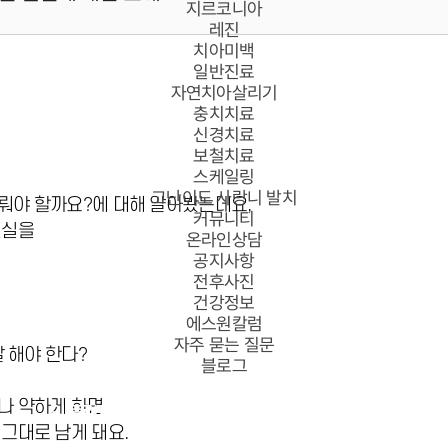
지르코니아
레진
치아미백
일반진료
자연치아살리기
충치치료
신경치료
보철치료
스케일링
고난이도 사랑니 발치
뤄야 할까요?에 대해 알아봤는데요,
커뮤니티
진실을
온라인상담
공지사항
전후사진
건강정보
에스원칼럼
자주 묻는 질문
살 해야 한다?
블로그
나 약하게 하면
임플란트
치아교정
심미치료
그대로 남게 돼요.