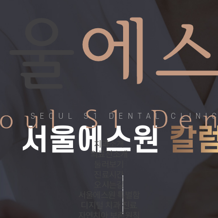
SEOUL S1 DENTAL CLINI
서울에스원
칼
치과소개
의료진소개
둘러보기
진료시간
오시는길
서울에스원 특별함
디지털 치과 진료
자연치아 보존원칙