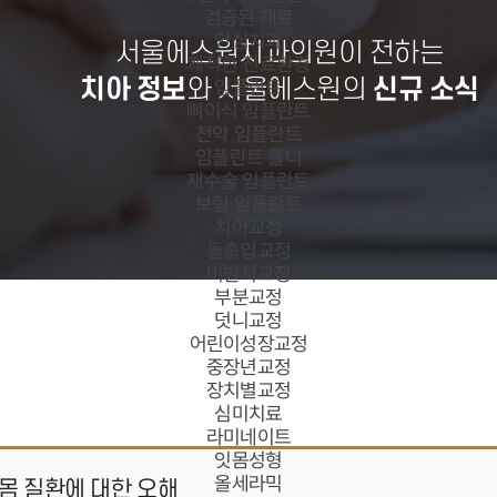
검증된 재료
안심치과
서울에스원치과의원이 전하는
쾌적한 진료환경
치아 정보
와 서울에스원의
신규 소식
임플란트
뼈이식 임플란트
전악 임플란트
임플란트 틀니
재수술 임플란트
보험 임플란트
치아교정
돌출입교정
비발치교정
부분교정
덧니교정
어린이성장교정
중장년교정
장치별교정
심미치료
라미네이트
잇몸성형
올세라믹
잇몸 질환에 대한 오해