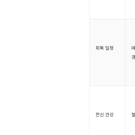
회복 일정
며
전신 건강
혈