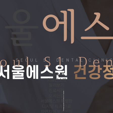
SEOUL S1 DENTAL CLINI
서울에스원
건강
치과소개
의료진소개
둘러보기
진료시간
오시는길
서울에스원 특별함
디지털 치과 진료
자연치아 보존원칙