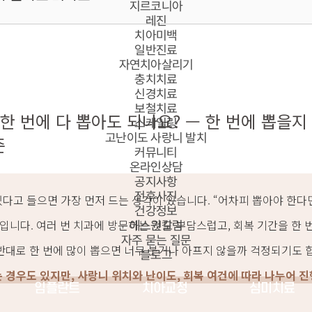
지르코니아
레진
치아미백
일반진료
자연치아살리기
충치치료
신경치료
보철치료
 한 번에 다 뽑아도 되나요? — 한 번에 뽑을
스케일링
고난이도 사랑니 발치
준
커뮤니티
온라인상담
공지사항
전후사진
다고 들으면 가장 먼저 드는 생각이 있습니다. “어차피 뽑아야 한다면
건강정보
민입니다. 여러 번 치과에 방문하는 것도 부담스럽고, 회복 기간을 한
에스원칼럼
자주 묻는 질문
 반대로 한 번에 많이 뽑으면 너무 붓거나 아프지 않을까 걱정되기도 
블로그
는 경우도 있지만, 사랑니 위치와 난이도, 회복 여건에 따라 나누어 진
임플란트
치아교정
심미치료