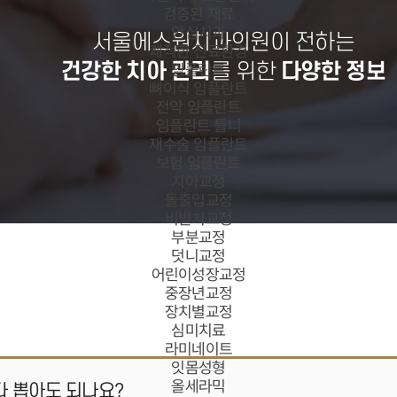
검증된 재료
안심치과
서울에스원치과의원이 전하는
쾌적한 진료환경
건강한 치아 관리
를 위한
다양한 정보
임플란트
뼈이식 임플란트
전악 임플란트
임플란트 틀니
재수술 임플란트
보험 임플란트
치아교정
돌출입교정
비발치교정
부분교정
덧니교정
어린이성장교정
중장년교정
장치별교정
심미치료
라미네이트
잇몸성형
올세라믹
다 뽑아도 되나요?