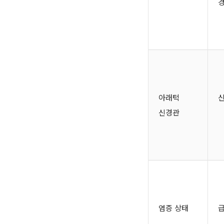
아래턱
신
신경관
염증 상태
급