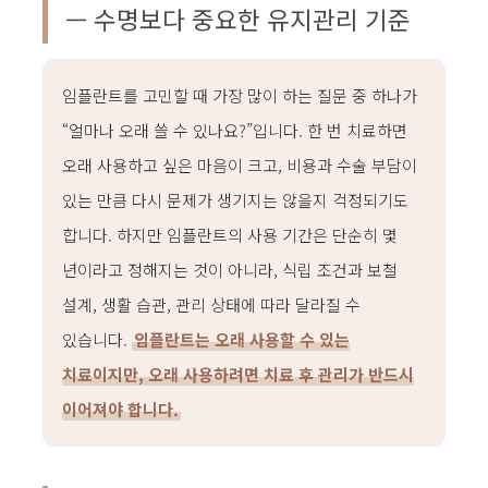
어린이성장교정
— 수명보다 중요한 유지관리 기준
중장년교정
장치별교정
심미치료
라미네이트
임플란트를 고민할 때 가장 많이 하는 질문 중 하나가
잇몸성형
올세라믹
“얼마나 오래 쓸 수 있나요?”입니다. 한 번 치료하면
지르코니아
레진
오래 사용하고 싶은 마음이 크고, 비용과 수술 부담이
치아미백
일반진료
있는 만큼 다시 문제가 생기지는 않을지 걱정되기도
자연치아살리기
충치치료
합니다. 하지만 임플란트의 사용 기간은 단순히 몇
신경치료
보철치료
년이라고 정해지는 것이 아니라, 식립 조건과 보철
스케일링
고난이도 사랑니 발치
설계, 생활 습관, 관리 상태에 따라 달라질 수
커뮤니티
온라인상담
있습니다.
임플란트는 오래 사용할 수 있는
공지사항
전후사진
치료이지만, 오래 사용하려면 치료 후 관리가 반드시
건강정보
에스원칼럼
이어져야 합니다.
자주 묻는 질문
블로그
치과소개