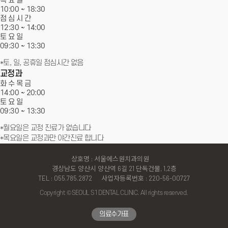
목 요 일
10:00 ~ 18:30
점 심 시 간
12:30 ~ 14:00
토 요 일
09:30 ~
13:30
*토, 일, 공휴일 점심시간 없음
교정과
화 수 목 금
14:00 ~
20:00
토 요 일
09:30 ~
13:30
*월요일은 교정 진료가 없습니다
*목요일은 교정과만 야간진료 합니다
상호명 : 서울에스원치과의원
경상남도 양산시 양산역 6길 21 단독건물, 1,2층
TEL : 055.785.2872
사업자등록번호 : 220-56-00727
Copyright © SEOUL S1 DENTAL CLINIC. All rights reserved.
↑
의료수가표
TOP