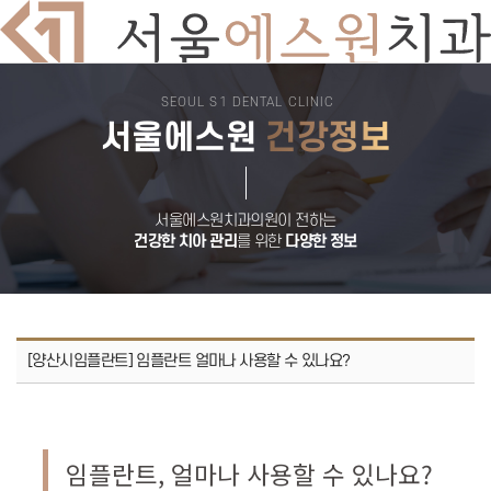
SEOUL S1 DENTAL CLINIC
치과소개
서울에스원
건강정보
의료진소개
둘러보기
진료시간
오시는길
서울에스원 특별함
디지털 치과 진료
서울에스원치과의원이 전하는
자연치아 보존원칙
건강한 치아 관리
를 위한
다양한 정보
검증된 재료
안심치과
쾌적한 진료환경
임플란트
뼈이식 임플란트
전악 임플란트
임플란트 틀니
[양산시임플란트] 임플란트 얼마나 사용할 수 있나요?
재수술 임플란트
보험 임플란트
치아교정
돌출입교정
비발치교정
부분교정
임플란트, 얼마나 사용할 수 있나요?
덧니교정