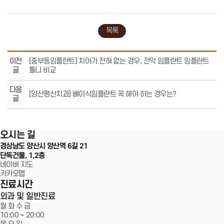
목록
이전
[중부동임플란트] 치아가 전혀 없는 경우, 전악 임플란트 임플란트
글
틀니 비교
다음
[양산평산치과] 뼈이식임플란트 꼭 해야 하는 경우는?
서울에스원치과
글
100m
오시는 길
경상남도 양산시 양산역 6길 21
단독건물, 1,2층
네이버 지도
카카오맵
진료시간
외과 및 일반진료
월 화 수 금
10:00 ~
20:00