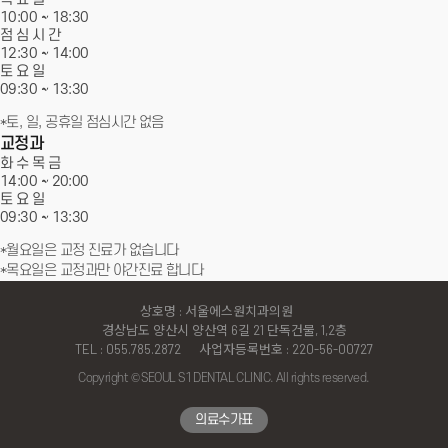
10:00 ~ 18:30
점 심 시 간
서울에스원 특별함
12:30 ~ 14:00
토 요 일
임플란트
09:30 ~
13:30
*토, 일, 공휴일 점심시간 없음
치아교정
교정과
화 수 목 금
심미치료
14:00 ~
20:00
토 요 일
09:30 ~
13:30
일반진료
*월요일은 교정 진료가 없습니다
*목요일은 교정과만 야간진료 합니다
커뮤니티
상호명 : 서울에스원치과의원
경상남도 양산시 양산역 6길 21 단독건물, 1,2층
TEL : 055.785.2872
사업자등록번호 : 220-56-00727
Copyright © SEOUL S1 DENTAL CLINIC. All rights reserved.
↑
의료수가표
TOP