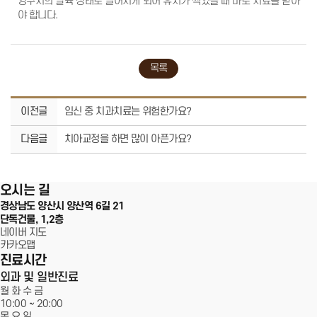
영구치의 발육 상태로 떨어지게 되어 유치가 썩었을 때 바로 치료를 받아
어린이성장교정
야 합니다.
중장년교정
장치별교정
심미치료
라미네이트
잇몸성형
목록
올세라믹
지르코니아
레진
치아미백
이전글
임신 중 치과치료는 위험한가요?
일반진료
자연치아살리기
서울에스원치과
다음글
치아교정을 하면 많이 아픈가요?
충치치료
신경치료
보철치료
스케일링
100m
고난이도 사랑니 발치
오시는 길
커뮤니티
경상남도 양산시 양산역 6길 21
온라인상담
단독건물, 1,2층
공지사항
전후사진
네이버 지도
건강정보
카카오맵
에스원칼럼
진료시간
자주 묻는 질문
블로그
외과 및 일반진료
월 화 수 금
10:00 ~
20:00
치과소개
목 요 일