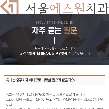
SEOUL S1 DENTAL CLINIC
치과소개
자주 묻는
질문
의료진소개
둘러보기
진료시간
오시는길
서울에스원 특별함
디지털 치과 진료
서울에스원치과는 약속합니다
자연치아 보존원칙
더 정직하게, 더 바르게, 더 편안하게
진료하겠습니다
검증된 재료
안심치과
쾌적한 진료환경
임플란트
뼈이식 임플란트
전악 임플란트
임플란트 틀니
유치는 영구치가 아니므로 치료할 필요가 없을까요?
재수술 임플란트
보험 임플란트
치아교정
유치는 영구치가 잘 나오도록 하는 길잡이 역할을 해줍니다.
돌출입교정
비발치교정
그래서 더욱 관리의 필요성이 높고 유치가 썩으면 음식을 제대로 씹지 못
부분교정
하고
덧니교정