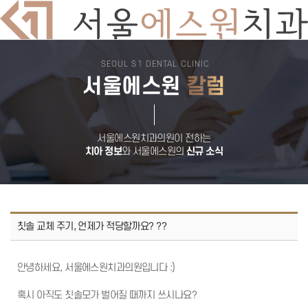
SEOUL S1 DENTAL CLINIC
치과소개
서울에스원
칼럼
의료진소개
둘러보기
진료시간
오시는길
서울에스원 특별함
디지털 치과 진료
서울에스원치과의원이 전하는
자연치아 보존원칙
치아 정보
와 서울에스원의
신규 소식
검증된 재료
안심치과
쾌적한 진료환경
임플란트
뼈이식 임플란트
전악 임플란트
임플란트 틀니
칫솔 교체 주기, 언제가 적당할까요? ??
재수술 임플란트
보험 임플란트
치아교정
안녕하세요, 서울에스원치과의원입니다 :)
돌출입교정
비발치교정
부분교정
혹시 아직도 칫솔모가 벌어질 때까지 쓰시나요?
덧니교정