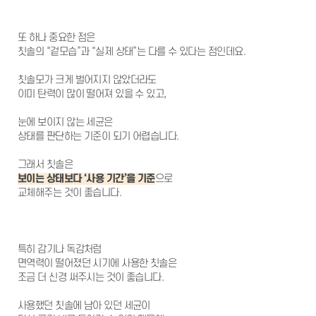
서울에스원 특별함
또 하나 중요한 점은
칫솔의 “겉모습”과 “실제 상태”는 다를 수 있다는 점인데요.
임플란트
칫솔모가 크게 벌어지지 않았더라도
이미 탄력이 많이 떨어져 있을 수 있고,
치아교정
눈에 보이지 않는 세균은
심미치료
상태를 판단하는 기준이 되기 어렵습니다.
일반진료
그래서 칫솔은
보이는 상태보다 ‘사용 기간’을 기준
으로
교체해주는 것이 좋습니다.
커뮤니티
특히 감기나 독감처럼
면역력이 떨어졌던 시기에 사용한 칫솔은
조금 더 신경 써주시는 것이 좋습니다.
사용했던 칫솔에 남아 있던 세균이