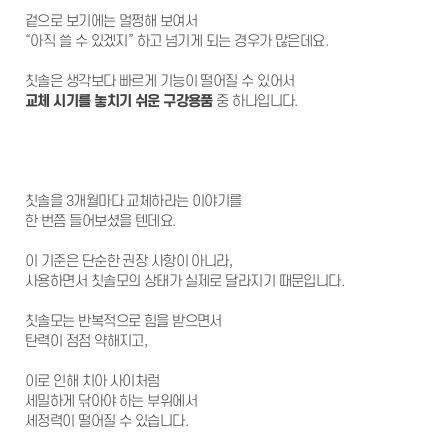
어린이성장교정
겉으로 보기에는 멀쩡해 보여서
중장년교정
장치별교정
“아직 쓸 수 있겠지” 하고 넘기게 되는 경우가 많은데요.
심미치료
라미네이트
칫솔은 생각보다 빠르게 기능이 떨어질 수 있어서
잇몸성형
교체 시기를 놓치기 쉬운 구강용품
중 하나입니다.
올세라믹
지르코니아
레진
치아미백
일반진료
자연치아살리기
충치치료
칫솔을 3개월마다 교체하라는 이야기를
신경치료
한 번쯤 들어보셨을 텐데요.
보철치료
스케일링
이 기준은 단순한 권장 사항이 아니라,
고난이도 사랑니 발치
커뮤니티
사용하면서 칫솔모의 상태가 실제로 달라지기 때문입니다.
온라인상담
공지사항
칫솔모는 반복적으로 힘을 받으면서
전후사진
탄력이 점점 약해지고,
건강정보
에스원칼럼
자주 묻는 질문
이로 인해 치아 사이처럼
블로그
세밀하게 닦아야 하는 부위에서
세정력이 떨어질 수 있습니다.
치과소개