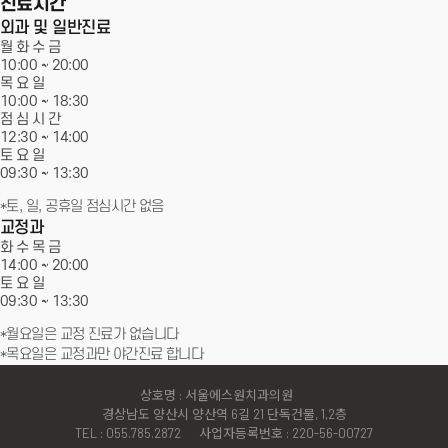
진료시간
외과 및 일반진료
월 화 수 금
10:00 ~
20:00
목 요 일
10:00 ~ 18:30
점 심 시 간
12:30 ~ 14:00
토 요 일
09:30 ~
13:30
*토, 일, 공휴일 점심시간 없음
교정과
화 수 목 금
14:00 ~
20:00
토 요 일
09:30 ~
13:30
*월요일은 교정 진료가 없습니다
*목요일은 교정과만 야간진료 합니다
상호명 : 서울에스원치과의원
경상남도 양산시 양산역 6길 21 단독건물, 1,2층
TEL : 055.785.2872
사업자등록번호 : 220-56-00727