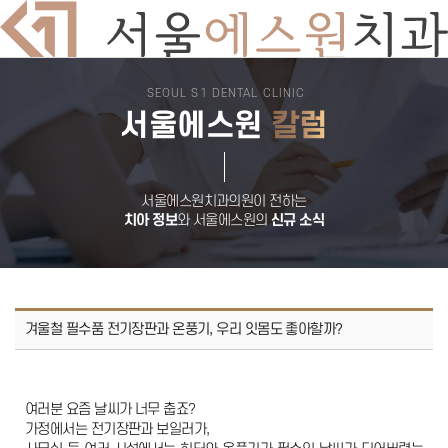
SEOUL S1 DENTAL CLINIC
치과소개
서울에스원
칼럼
의료진소개
둘러보기
진료시간
오시는길
서울에스원 특별함
디지털 치과 진료
서울에스원치과의원이 전하는
자연치아 보존원칙
치아 정보
와 서울에스원의
신규 소식
검증된 재료
안심치과
쾌적한 진료환경
임플란트
뼈이식 임플란트
전악 임플란트
임플란트 틀니
겨울철 필수품 전기장판과 온풍기, 우리 잇몸도 좋아할까?
재수술 임플란트
보험 임플란트
치아교정
돌출입교정
비발치교정
여러분 요즘 날씨가 너무 춥죠?
부분교정
가정에서는 전기장판과 보일러가,
덧니교정