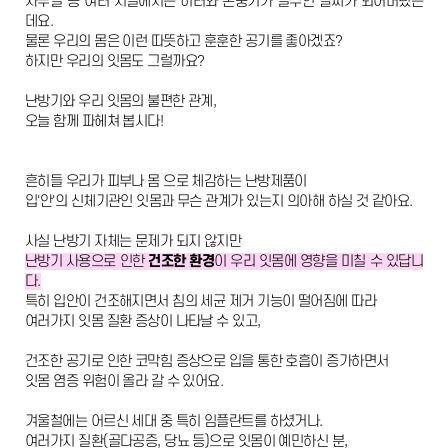
사무실 등 여러 시설에서는 히터와 온풍기가 필수인 날씨가 되어버렸는
어린이성장교정
데요.
중장년교정
장치별교정
물론 우리의 몸은 이런 따뜻하고 훈훈한 공기를 좋아겠죠?
심미치료
하지만 우리의 잇몸도 그럴까요?
라미네이트
잇몸성형
난방기와 우리 잇몸의 불편한 관계,
올세라믹
지르코니아
오늘 함께 파헤쳐 봅시다!
레진
치아미백
일반진료
흔히들 우리가 피부나 몸 으로 체감하는 난방제품이
자연치아살리기
충치치료
입'안'의 신체기관인 잇몸과 무슨 관계가 있는지 의아해 하실 것 같아요.
신경치료
보철치료
사실 난방기 자체는 문제가 되지 않지만
스케일링
난방기 사용으로 인한
건조한 환경
이 우리 잇몸에 영향을 미칠 수 있답니
고난이도 사랑니 발치
커뮤니티
다.
온라인상담
특히 입안이 건조해지면서 침의 세균 제거 기능이 떨어짐에 따라
공지사항
여러가지 잇몸 질환 증상이 나타날 수 있고,
전후사진
건강정보
에스원칼럼
건조한 공기로 인한 코막힘 증상으로 입을 통한 호흡이 증가하면서
자주 묻는 질문
잇몸 염증 위험이 올라 갈 수 있어요.
블로그
겨울철에는 어르신 세대 중 특히 임플란트를 하셨거나.
치과소개
여러가지 질환(골다공증, 당뇨 등)으로 잇몸이 예민하신 분,