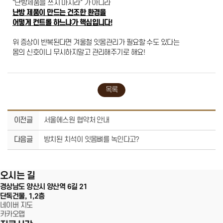
"난방제품을 쓰지 마시라" 가 아니라
난방 제품이 만드는 건조한 환경을
어떻게 컨트롤 하느냐가 핵심입니다!
위 증상이 반복된다면 겨울철 잇몸관리가 필요할 수도 있다는
몸의 신호이니 무시하지말고 관리해주기로 해요!
목록
이전글
서울에스원 협약처 안내
서울에스원치과
다음글
방치된 치석이 잇몸뼈를 녹인다고?
100m
오시는 길
경상남도 양산시 양산역 6길 21
단독건물, 1,2층
네이버 지도
카카오맵