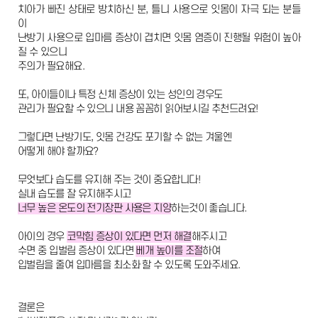
치아가 빠진 상태로 방치하신 분, 틀니 사용으로 잇몸이 자극 되는 분들
이
서울에스원 특별함
난방기 사용으로 입마름 증상이 겹치면 잇몸 염증이 진행될 위험이 높아
질 수 있으니
임플란트
주의가 필요해요.
또, 아이들이나 특정 신체 증상이 있는 성인의 경우도
치아교정
관리가 필요할 수 있으니 내용 꼼꼼히 읽어보시길 추천드려요!
심미치료
그렇다면 난방기도, 잇몸 건강도 포기할 수 없는 겨울엔
어떻게 해야 할까요?
일반진료
무엇보다 습도를 유지해 주는 것이 중요합니다!
실내 습도를 잘 유지해주시고
커뮤니티
너무 높은 온도의 전기장판 사용은 지양
하는것이 좋습니다.
아이의 경우
코막힘 증상이 있다면 먼저 해결
해주시고
수면 중 입벌림 증상이 있다면
베개 높이를 조절
하여
입벌림을 줄여 입마름을 최소화 할 수 있도록 도와주세요.
결론은