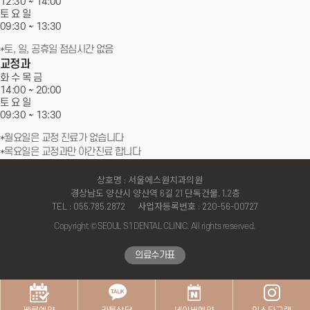
12:30 ~ 14:00
토 요 일
09:30 ~
13:30
*토, 일, 공휴일 점심시간 없음
교정과
화 수 목 금
14:00 ~
20:00
토 요 일
09:30 ~
13:30
*월요일은 교정 진료가 없습니다
*목요일은 교정과만 야간진료 합니다
상호명 : 서울에스원치과의원
경상남도 양산시 양산역 6길 21 단독건물, 1,2층
TEL : 055.785.2872
사업자등록번호 : 220-56-00727
Copyright © SEOUL S1 DENTAL CLINIC. All rights reserved.
↑
의료수가표
TOP