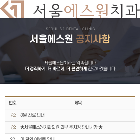
SEOUL S1 DENTAL CLINIC
치과소개
서울에스원
공지사항
의료진소개
둘러보기
진료시간
오시는길
서울에스원 특별함
디지털 치과 진료
서울에스원치과는 약속합니다
자연치아 보존원칙
더 정직하게, 더 바르게, 더 편안하게
진료하겠습니다
검증된 재료
안심치과
쾌적한 진료환경
임플란트
뼈이식 임플란트
전악 임플란트
임플란트 틀니
번호
제목
재수술 임플란트
보험 임플란트
8월 진료 안내
치아교정
돌출입교정
비발치교정
★서울에스원치과의원 외부 주차장 안내사항 ★
부분교정
덧니교정
22
이 달의 이벤트 안내