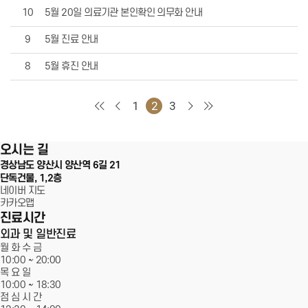
10
5월 20일 의료기관 본인확인 의무화 안내
서울에스원 특별함
9
5월 진료 안내
임플란트
8
5월 휴진 안내
치아교정
서울에스원치과
1
2
3
심미치료
100m
오시는 길
일반진료
경상남도 양산시 양산역 6길 21
단독건물, 1,2층
커뮤니티
네이버 지도
카카오맵
진료시간
외과 및 일반진료
월 화 수 금
10:00 ~
20:00
목 요 일
10:00 ~ 18:30
점 심 시 간