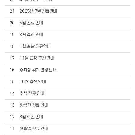
어린이성장교정
중장년교정
21
2025년 7월 진료안내
장치별교정
심미치료
라미네이트
20
5월 진료 안내
잇몸성형
올세라믹
19
3월 휴진 안내
지르코니아
레진
치아미백
18
1월 설날 진료안내
일반진료
자연치아살리기
17
11월 교정 휴진 안내
충치치료
신경치료
보철치료
16
주차장 위치 변경 안내
스케일링
고난이도 사랑니 발치
15
10월 휴진 안내
커뮤니티
온라인상담
14
추석 진료 안내
공지사항
전후사진
건강정보
13
광복절 진료 안내
에스원칼럼
자주 묻는 질문
12
6월 휴진 안내
블로그
11
현충일 진료 안내
치과소개