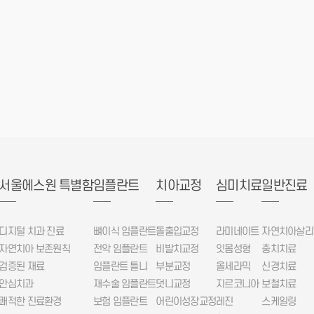
서울에스원 특별함
임플란트
치아교정
심미치료
일반진료
디지털 치과 진료
뼈이식 임플란트
돌출입교정
라미네이트
자연치아살리
자연치아 보존원칙
전악 임플란트
비발치교정
잇몸성형
충치치료
검증된 재료
임플란트 틀니
부분교정
올세라믹
신경치료
안심치과
재수술 임플란트
덧니교정
지르코니아
보철치료
쾌적한 진료환경
보험 임플란트
어린이성장교정
레진
스케일링