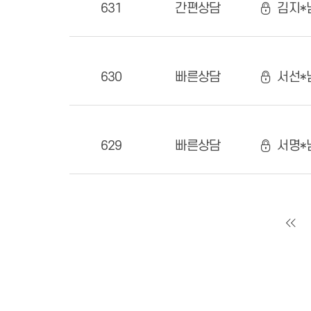
631
간편상담
김지*님
630
빠른상담
서선*
629
빠른상담
서명*