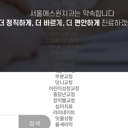
검증된 재료
안심치과
서울에스원치과는 약속합니다
쾌적한 진료환경
더 정직하게, 더 바르게, 더 편안하게
진료하겠
임플란트
뼈이식 임플란트
전악 임플란트
임플란트 틀니
재수술 임플란트
보험 임플란트
치아교정
돌출입교정
비발치교정
부분교정
덧니교정
어린이성장교정
중장년교정
장치별교정
심미치료
라미네이트
잇몸성형
올세라믹