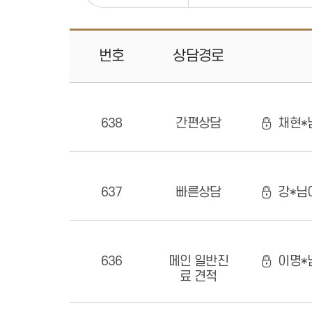
번호
상담
경로
638
간편상담
채현*님
637
빠른상담
강*님
636
메인 일반진
이명*
료 견적
치과소개
서울에스원 특별함