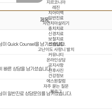
지르코니아
레진
치아미백
일반진료
제목
자연치아살리기
충치치료
신경치료
보철치료
스케일링
이 Quick Counsel을 남기셨습니다.
고난이도 사랑니 발치
커뮤니티
온라인상담
공지사항
이 빠른 상담을 남기셨습니다.
전후사진
건강정보
에스원칼럼
자주 묻는 질문
블로그
님이 일반진료 상담문의를 남기셨습니다.
임플란트
치아교정
심미치료