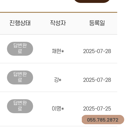
진행
상태
작성자
등록일
답변
완
채현*
2025-07-28
료
답변
완
강*
2025-07-28
료
답변
완
이명*
2025-07-25
료
055.785.2872
일반진료
커뮤니티