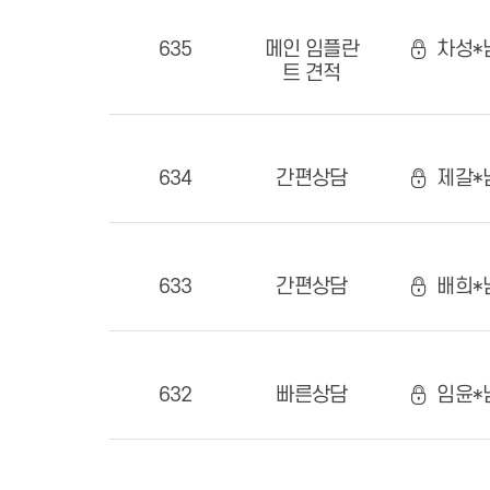
635
메인 임플란
차성*
트 견적
634
간편상담
제갈*님
633
간편상담
배희*님
632
빠른상담
임윤*