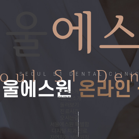
SEOUL S1 DENTAL CLINI
서울에스원
온라인
치과소개
의료진소개
둘러보기
진료시간
오시는길
서울에스원 특별함
디지털 치과 진료
자연치아 보존원칙