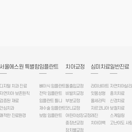
서울에스원 특별함
임플란트
치아교정
심미치료
일반진료
디지털 치과 진료
뼈이식 임플란트
돌출입교정
라미네이트
자연치아살리
자연치아 보존원칙
전악 임플란트
비발치교정
잇몸성형
충치치료
검증된 재료
임플란트 틀니
부분교정
올세라믹
신경치료
안심치과
재수술 임플란트
덧니교정
지르코니아
보철치료
쾌적한 진료환경
보험 임플란트
어린이성장교정
레진
스케일링
중장년교정
치아미백
고난이도 사랑
장치별교정