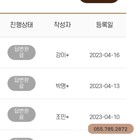
진행
상태
작성자
등록일
답변
완
강이*
2023-04-16
료
답변
완
박명*
2023-04-13
료
답변
완
조민*
2023-04-10
료
055.785.2872
일반진료
커뮤니티