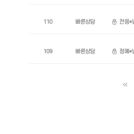
110
빠른상담
전응*
109
빠른상담
정예*
100m