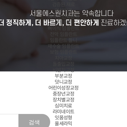
검증된 재료
안심치과
서울에스원치과는 약속합니다
쾌적한 진료환경
더 정직하게, 더 바르게, 더 편안하게
진료하겠
임플란트
뼈이식 임플란트
전악 임플란트
임플란트 틀니
재수술 임플란트
보험 임플란트
치아교정
돌출입교정
비발치교정
부분교정
덧니교정
어린이성장교정
중장년교정
장치별교정
심미치료
라미네이트
잇몸성형
올세라믹