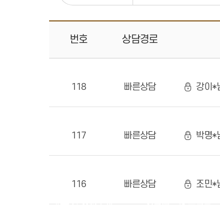
번호
상담
경로
118
빠른상담
강이*
117
빠른상담
박명*
116
빠른상담
조민*
치과소개
서울에스원 특별함