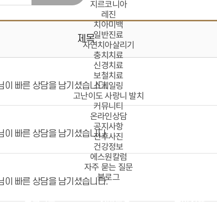
지르코니아
레진
치아미백
일반진료
제목
자연치아살리기
충치치료
신경치료
보철치료
스케일링
님이 빠른 상담을 남기셨습니다.
고난이도 사랑니 발치
커뮤니티
온라인상담
공지사항
님이 빠른 상담을 남기셨습니다.
전후사진
건강정보
에스원칼럼
자주 묻는 질문
블로그
님이 빠른 상담을 남기셨습니다.
임플란트
치아교정
심미치료