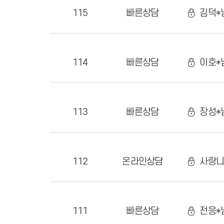
115
빠른상담
김덕*
114
빠른상담
이호*
113
빠른상담
장성*
112
온라인
상담
사랑니
111
빠른상담
전응*