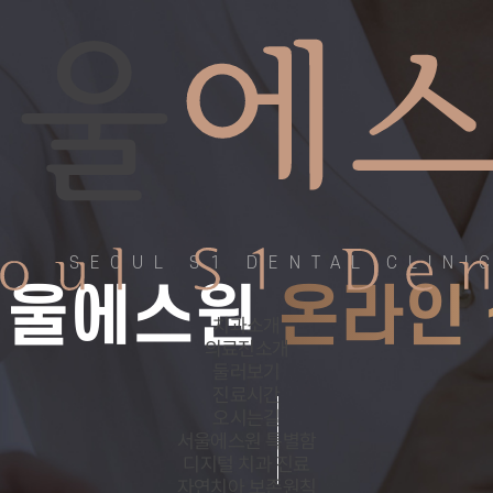
SEOUL S1 DENTAL CLINI
서울에스원
온라인
치과소개
의료진소개
둘러보기
진료시간
오시는길
서울에스원 특별함
디지털 치과 진료
자연치아 보존원칙