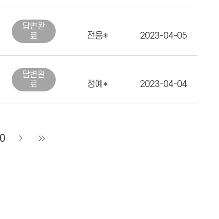
답변
완
전응*
2023-04-05
료
답변
완
정예*
2023-04-04
료
0