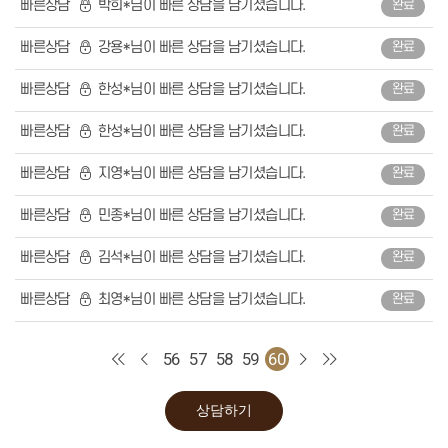
빠른상담
박희*님이 빠른 상담을 남기셨습니다.
완료
어린이성장교정
중장년교정
장치별교정
빠른상담
강용*님이 빠른 상담을 남기셨습니다.
완료
심미치료
라미네이트
잇몸성형
빠른상담
한성*님이 빠른 상담을 남기셨습니다.
완료
올세라믹
지르코니아
빠른상담
한성*님이 빠른 상담을 남기셨습니다.
완료
레진
치아미백
일반진료
빠른상담
지영*님이 빠른 상담을 남기셨습니다.
완료
자연치아살리기
충치치료
신경치료
빠른상담
민종*님이 빠른 상담을 남기셨습니다.
완료
보철치료
스케일링
빠른상담
김석*님이 빠른 상담을 남기셨습니다.
완료
고난이도 사랑니 발치
커뮤니티
온라인상담
빠른상담
최영*님이 빠른 상담을 남기셨습니다.
완료
공지사항
전후사진
건강정보
56
57
58
59
60
에스원칼럼
자주 묻는 질문
블로그
서울에스원치과
상담하기
치과소개