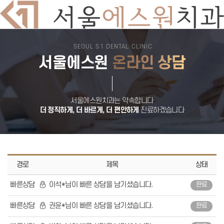
SEOUL S1 DENTAL CLINIC
치과소개
서울에스원
온라인 상담
의료진소개
둘러보기
진료시간
오시는길
서울에스원 특별함
디지털 치과 진료
서울에스원치과는 약속합니다
자연치아 보존원칙
더 정직하게, 더 바르게, 더 편안하게
진료하겠습니다
검증된 재료
안심치과
쾌적한 진료환경
임플란트
뼈이식 임플란트
전악 임플란트
임플란트 틀니
경로
제목
상태
재수술 임플란트
보험 임플란트
빠른상담
이석*님이 빠른 상담을 남기셨습니다.
완료
치아교정
돌출입교정
비발치교정
빠른상담
권윤*님이 빠른 상담을 남기셨습니다.
완료
부분교정
덧니교정