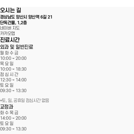
100m
오시는 길
서울에스원 특별함
경상남도 양산시 양산역 6길 21
단독건물, 1,2층
임플란트
네이버 지도
카카오맵
진료시간
치아교정
외과 및 일반진료
월 화 수 금
심미치료
10:00 ~
20:00
목 요 일
일반진료
10:00 ~ 18:30
점 심 시 간
12:30 ~ 14:00
커뮤니티
토 요 일
09:30 ~
13:30
*토, 일, 공휴일 점심시간 없음
교정과
화 수 목 금
14:00 ~
20:00
토 요 일
09:30 ~
13:30