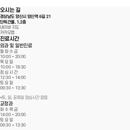
100m
오시는 길
서울에스원 특별함
경상남도 양산시 양산역 6길 21
단독건물, 1,2층
임플란트
네이버 지도
카카오맵
진료시간
치아교정
외과 및 일반진료
월 화 수 금
심미치료
10:00 ~
20:00
목 요 일
일반진료
10:00 ~ 18:30
점 심 시 간
12:30 ~ 14:00
커뮤니티
토 요 일
09:30 ~
13:30
*토, 일, 공휴일 점심시간 없음
교정과
화 수 목 금
14:00 ~
20:00
토 요 일
09:30 ~
13:30