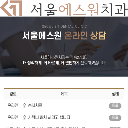
SEOUL S1 DENTAL CLINIC
치과소개
서울에스원
온라인 상담
의료진소개
둘러보기
진료시간
오시는길
서울에스원 특별함
디지털 치과 진료
서울에스원치과는 약속합니다
자연치아 보존원칙
더 정직하게, 더 바르게, 더 편안하게
진료하겠습니다
검증된 재료
안심치과
쾌적한 진료환경
임플란트
뼈이식 임플란트
전악 임플란트
임플란트 틀니
경로
제목
상태
재수술 임플란트
보험 임플란트
온라인
충치치료
완료
치아교정
돌출입교정
비발치교정
온라인
사랑니 발치 하려고 합니다
완료
부분교정
덧니교정