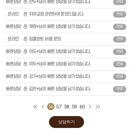
빠른상담
한두*님이 빠른 상담을 남기셨습니다.
완료
어린이성장교정
중장년교정
장치별교정
온라인
치아교정 관련하여 문의드립니다.
완료
심미치료
라미네이트
잇몸성형
빠른상담
채원*님이 빠른 상담을 남기셨습니다.
완료
올세라믹
지르코니아
온라인
임플란트 비용 문의
완료
레진
치아미백
일반진료
빠른상담
이도*님이 빠른 상담을 남기셨습니다.
완료
자연치아살리기
충치치료
신경치료
빠른상담
이두*님이 빠른 상담을 남기셨습니다.
완료
보철치료
스케일링
빠른상담
강기*님이 빠른 상담을 남기셨습니다.
완료
고난이도 사랑니 발치
커뮤니티
온라인상담
빠른상담
김은*님이 빠른 상담을 남기셨습니다.
완료
공지사항
전후사진
건강정보
56
57
58
59
60
에스원칼럼
자주 묻는 질문
블로그
서울에스원치과
상담하기
치과소개