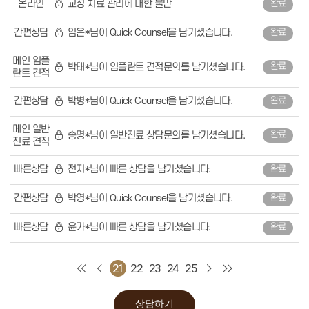
온라인
교정 치료 관리에 대한 불만
완료
어린이성장교정
중장년교정
장치별교정
간편상담
임은*님이 Quick Counsel을 남기셨습니다.
완료
심미치료
라미네이트
잇몸성형
메인 임플
박태*님이 임플란트 견적문의를 남기셨습니다.
완료
올세라믹
란트 견적
지르코니아
레진
간편상담
박병*님이 Quick Counsel을 남기셨습니다.
완료
치아미백
일반진료
자연치아살리기
메인 일반
송명*님이 일반진료 상담문의를 남기셨습니다.
완료
충치치료
진료 견적
신경치료
보철치료
빠른상담
전지*님이 빠른 상담을 남기셨습니다.
완료
스케일링
고난이도 사랑니 발치
커뮤니티
간편상담
박영*님이 Quick Counsel을 남기셨습니다.
완료
온라인상담
공지사항
전후사진
빠른상담
윤가*님이 빠른 상담을 남기셨습니다.
완료
건강정보
에스원칼럼
자주 묻는 질문
21
22
23
24
25
블로그
서울에스원치과
상담하기
치과소개