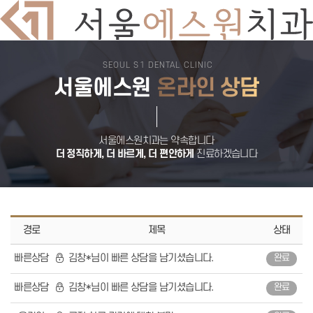
SEOUL S1 DENTAL CLINIC
치과소개
서울에스원
온라인 상담
의료진소개
둘러보기
진료시간
오시는길
서울에스원 특별함
디지털 치과 진료
서울에스원치과는 약속합니다
자연치아 보존원칙
더 정직하게, 더 바르게, 더 편안하게
진료하겠습니다
검증된 재료
안심치과
쾌적한 진료환경
임플란트
뼈이식 임플란트
전악 임플란트
임플란트 틀니
경로
제목
상태
재수술 임플란트
보험 임플란트
빠른상담
김창*님이 빠른 상담을 남기셨습니다.
완료
치아교정
돌출입교정
비발치교정
빠른상담
김창*님이 빠른 상담을 남기셨습니다.
완료
부분교정
덧니교정