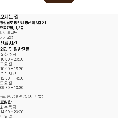
서울에스원 특별함
100m
오시는 길
임플란트
경상남도 양산시 양산역 6길 21
단독건물, 1,2층
네이버 지도
치아교정
카카오맵
진료시간
심미치료
외과 및 일반진료
월 화 수 금
10:00 ~
20:00
일반진료
목 요 일
10:00 ~ 18:30
커뮤니티
점 심 시 간
12:30 ~ 14:00
토 요 일
09:30 ~
13:30
*토, 일, 공휴일 점심시간 없음
교정과
화 수 목 금
14:00 ~
20:00
토 요 일