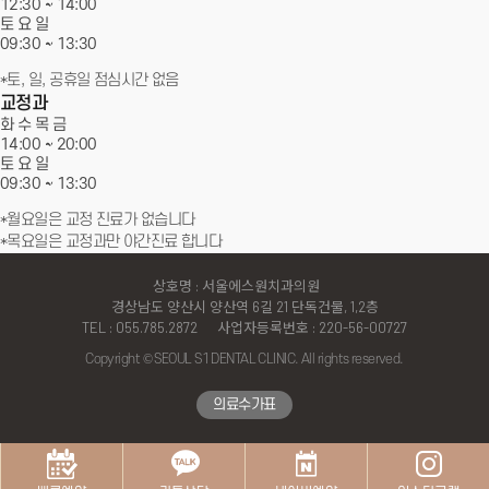
12:30 ~ 14:00
토 요 일
서울에스원 특별함
09:30 ~
13:30
*토, 일, 공휴일 점심시간 없음
임플란트
교정과
화 수 목 금
14:00 ~
20:00
치아교정
토 요 일
09:30 ~
13:30
심미치료
*월요일은 교정 진료가 없습니다
*목요일은 교정과만 야간진료 합니다
일반진료
상호명 : 서울에스원치과의원
커뮤니티
경상남도 양산시 양산역 6길 21 단독건물, 1,2층
TEL : 055.785.2872
사업자등록번호 : 220-56-00727
Copyright © SEOUL S1 DENTAL CLINIC. All rights reserved.
↑
의료수가표
TOP