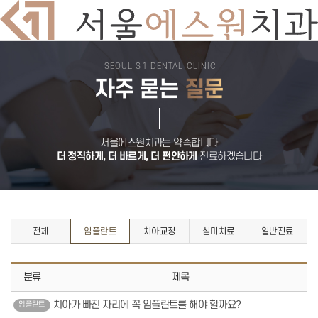
SEOUL S1 DENTAL CLINIC
치과소개
자주 묻는
질문
의료진소개
둘러보기
진료시간
오시는길
서울에스원 특별함
디지털 치과 진료
서울에스원치과는 약속합니다
자연치아 보존원칙
더 정직하게, 더 바르게, 더 편안하게
진료하겠습니다
검증된 재료
안심치과
쾌적한 진료환경
임플란트
뼈이식 임플란트
전악 임플란트
임플란트 틀니
전체
임플란트
치아교정
심미치료
일반진료
재수술 임플란트
보험 임플란트
치아교정
분류
제목
돌출입교정
비발치교정
부분교정
치아가 빠진 자리에 꼭 임플란트를 해야 할까요?
임플란트
덧니교정