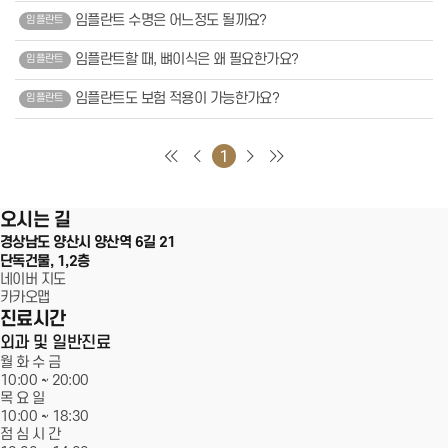
어린이성장교정
임플란트 수명은 어느정도 될까요?
임플란트
중장년교정
장치별교정
심미치료
임플란트할 때, 뼈이식은 왜 필요한가요?
임플란트
라미네이트
잇몸성형
임플란트도 보험 적용이 가능한가요?
임플란트
올세라믹
지르코니아
레진
서울에스원치과
치아미백
1
일반진료
자연치아살리기
100m
충치치료
신경치료
오시는 길
보철치료
경상남도 양산시 양산역 6길 21
스케일링
단독건물, 1,2층
고난이도 사랑니 발치
커뮤니티
네이버 지도
온라인상담
카카오맵
공지사항
진료시간
전후사진
외과 및 일반진료
건강정보
에스원칼럼
월 화 수 금
자주 묻는 질문
10:00 ~
20:00
블로그
목 요 일
10:00 ~ 18:30
점 심 시 간
치과소개